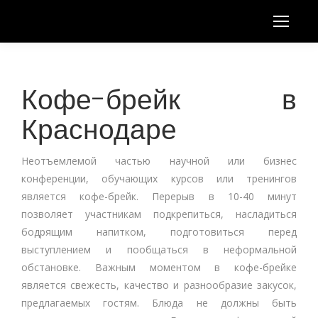
Кофе-брейк в
Краснодаре
Неотъемлемой частью научной или бизнес
конференции, обучающих курсов или тренингов
является кофе-брейк. Перерыв в 10-40 минут
позволяет участникам подкрепиться, насладиться
бодрящим напитком, подготовиться перед
выступлением и пообщаться в неформальной
обстановке. Важным моментом в кофе-брейке
является свежесть, качество и разнообразие закусок,
предлагаемых гостям. Блюда не должны быть